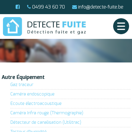
0499 43 60 70
info@detecte-fuite.be
Autre Équipement
Gaz traceur
Caméra endoscopique
Ecoute électroacoustique
Caméra Infra rouge (Thermographie)
Détecteur de canalisation (Utilitrac)
Testeur d'humidité